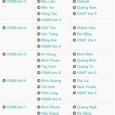
XSMB thứ 3
Bạc Liêu
DakLak
Bến Tre
Quảng Nam
Vũng Tàu
XSMT thứ 3
XSMN thứ 3
XSMB thứ 4
Cần Thơ
Khánh Hòa
Sóc Trăng
Đà Nẵng
Đồng Nai
XSMT thứ 4
XSMN thứ 4
XSMB thứ 5
An Giang
Bình Định
Bình Thuận
Quảng Bình
Tây Ninh
Quảng Trị
XSMN thứ 5
XSMT thứ 5
XSMB thứ 6
Bình Dương
Gia Lai
Trà Vinh
Ninh Thuận
Vĩnh Long
XSMT thứ 6
XSMN thứ 6
XSMB thứ 7
Bình Phước
Quảng Ngãi
Hậu Giang
Đà Nẵng