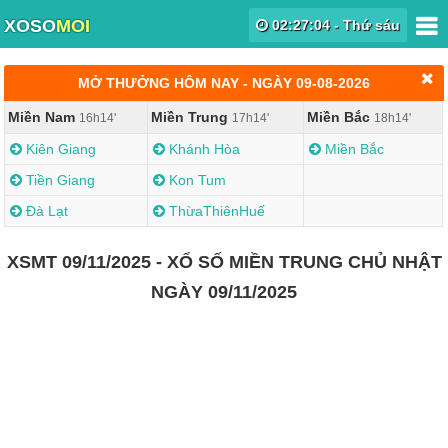
XOSO
MOI
02:27:04
-
Thứ sáu
MỞ THƯỞNG HÔM NAY - NGÀY 09-08-2026
Miền Nam
Miền Trung
Miền Bắc
16h14'
17h14'
18h14'
Kiên Giang
Khánh Hòa
Miền Bắc
Tiền Giang
Kon Tum
Đà Lạt
ThừaThiênHuế
XSMT 09/11/2025 - XỔ SỐ MIỀN TRUNG CHỦ NHẬT
NGÀY 09/11/2025