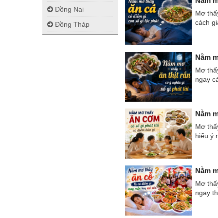
Nằm mơ
Đồng Nai
Mơ thấ
cách g
Đồng Tháp
Nằm mơ
Mơ thấy
ngay cá
Nằm mơ
Mơ thấy
hiểu ý 
Nằm mơ
Mơ thấy
ngay t