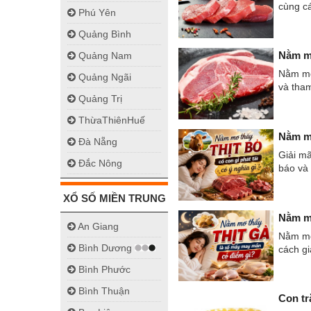
cùng c
Phú Yên
Quảng Bình
Nằm mơ
Quảng Nam
Nằm mơ
Quảng Ngãi
và tha
Quảng Trị
ThừaThiênHuế
Nằm mơ
Đà Nẵng
Giải mã
Đắc Nông
báo và 
XỔ SỐ MIỀN TRUNG
Nằm mơ
An Giang
Nằm mơ 
Bình Dương
cách gi
Bình Phước
Bình Thuận
Con tr