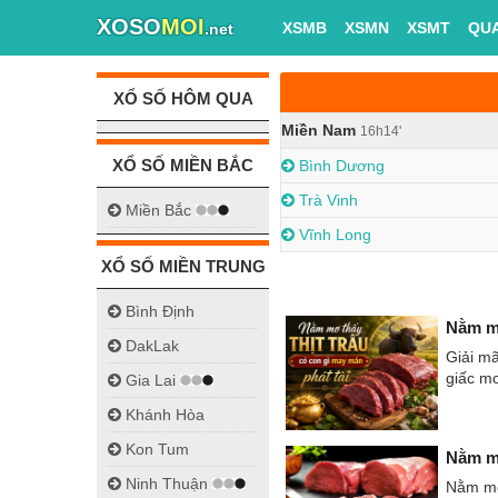
XOSO
MOI
XSMB
XSMN
XSMT
QU
.net
XỔ SỐ HÔM QUA
Miền Nam
16h14'
XỔ SỐ MIỀN BẮC
Bình Dương
Trà Vinh
Miền Bắc
Vĩnh Long
XỔ SỐ MIỀN TRUNG
Bình Định
Nằm mơ
DakLak
Giải mã
giấc m
Gia Lai
Khánh Hòa
Kon Tum
Nằm mơ
Ninh Thuận
Nằm mơ 