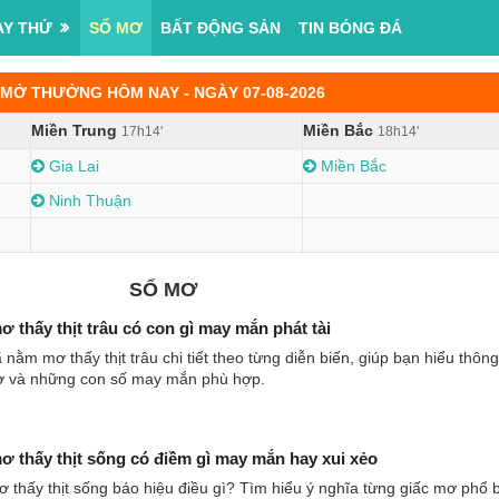
AY THỬ
SỔ MƠ
BẤT ĐỘNG SẢN
TIN BÓNG ĐÁ
MỞ THƯỞNG HÔM NAY - NGÀY 07-08-2026
Miền Trung
Miền Bắc
17h14'
18h14'
Gia Lai
Miền Bắc
Ninh Thuận
SỔ MƠ
 thấy thịt trâu có con gì may mắn phát tài
 nằm mơ thấy thịt trâu chi tiết theo từng diễn biến, giúp bạn hiểu thông
ơ và những con số may mắn phù hợp.
 thấy thịt sống có điềm gì may mắn hay xui xẻo
thấy thịt sống báo hiệu điều gì? Tìm hiểu ý nghĩa từng giấc mơ phổ 