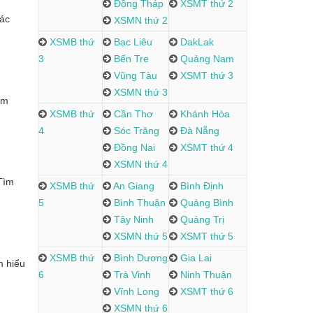
Đồng Tháp
XSMT thứ 2
các
XSMN thứ 2
XSMB thứ
Bạc Liêu
DakLak
3
Bến Tre
Quảng Nam
Vũng Tàu
XSMT thứ 3
XSMN thứ 3
em
XSMB thứ
Cần Thơ
Khánh Hòa
4
Sóc Trăng
Đà Nẵng
Đồng Nai
XSMT thứ 4
XSMN thứ 4
 Tìm
XSMB thứ
An Giang
Bình Định
5
Bình Thuận
Quảng Bình
Tây Ninh
Quảng Trị
XSMN thứ 5
XSMT thứ 5
XSMB thứ
Bình Dương
Gia Lai
m hiểu
6
Trà Vinh
Ninh Thuận
Vĩnh Long
XSMT thứ 6
XSMN thứ 6