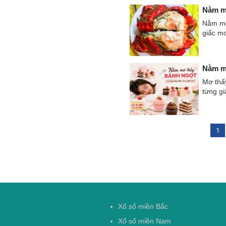
Nằm mơ
Nằm mơ 
giấc mơ
Nằm mơ
Mơ thấy
từng g
1
Xổ số miền Bắc
Xổ số miền Nam