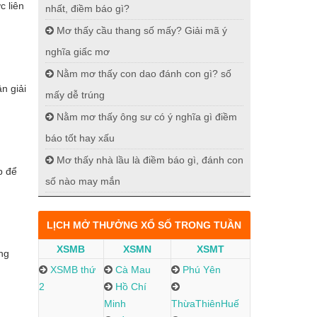
c liên
nhất, điềm báo gì?
Mơ thấy cầu thang số mấy? Giải mã ý
nghĩa giấc mơ
Nằm mơ thấy con dao đánh con gì? số
n giải
mấy dễ trúng
Nằm mơ thấy ông sư có ý nghĩa gì điềm
báo tốt hay xấu
Mơ thấy nhà lầu là điềm báo gì, đánh con
p để
số nào may mắn
LỊCH MỞ THƯỞNG XỔ SỐ TRONG TUẦN
XSMB
XSMN
XSMT
ng
XSMB thứ
Cà Mau
Phú Yên
2
Hồ Chí
Minh
ThừaThiênHuế