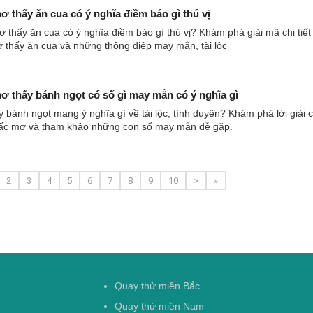
 thấy ăn cua có ý nghĩa điềm báo gì thú vị
thấy ăn cua có ý nghĩa điềm báo gì thú vị? Khám phá giải mã chi tiết
 thấy ăn cua và những thông điệp may mắn, tài lộc
 thấy bánh ngọt có số gì may mắn có ý nghĩa gì
 bánh ngọt mang ý nghĩa gì về tài lộc, tình duyên? Khám phá lời giải 
iấc mơ và tham khảo những con số may mắn dễ gặp.
2
3
4
5
6
7
8
9
10
>
»
Quay thử miền Bắc
Quay thử miền Nam