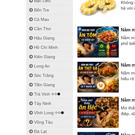
Bạc Liêu
Không c
hệ với
Bến Tre
Cà Mau
Cần Thơ
Nằm mơ
Nằm mơ 
Hậu Giang
phổ biế
Hồ Chí Minh
Kiên Giang
Nằm mơ
Long An
Nằm mơ
Sóc Trăng
hiểu rõ
Tiền Giang
Trà Vinh
Nằm mơ
Tây Ninh
Mơ thấy
Vĩnh Long
điệp, d
Vũng Tàu
Đà Lạt