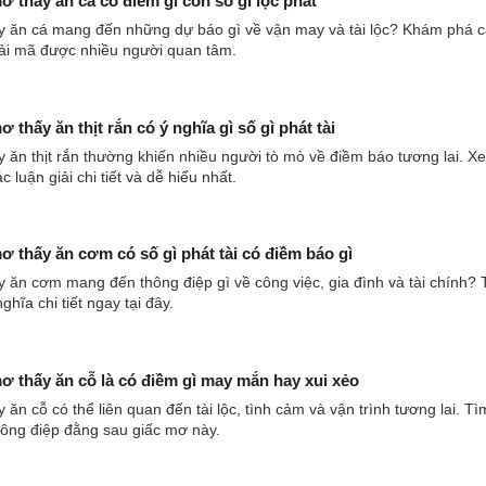
 thấy ăn cá có điềm gì con số gì lộc phát
y ăn cá mang đến những dự báo gì về vận may và tài lộc? Khám phá 
iải mã được nhiều người quan tâm.
 thấy ăn thịt rắn có ý nghĩa gì số gì phát tài
 ăn thịt rắn thường khiến nhiều người tò mò về điềm báo tương lai. X
c luận giải chi tiết và dễ hiểu nhất.
 thấy ăn cơm có số gì phát tài có điềm báo gì
 ăn cơm mang đến thông điệp gì về công việc, gia đình và tài chính?
nghĩa chi tiết ngay tại đây.
 thấy ăn cỗ là có điềm gì may mắn hay xui xẻo
 ăn cỗ có thể liên quan đến tài lộc, tình cảm và vận trình tương lai. Tì
hông điệp đằng sau giấc mơ này.