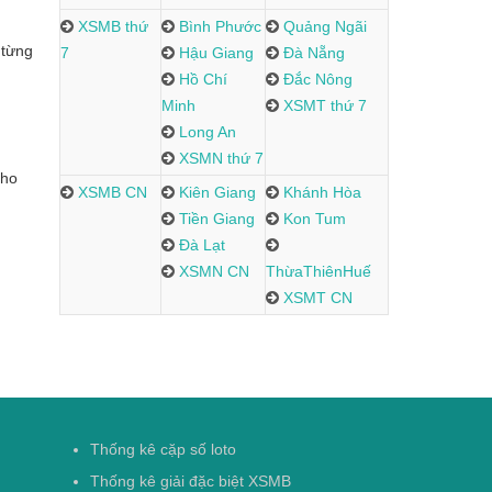
XSMB thứ
Bình Phước
Quảng Ngãi
 từng
7
Hậu Giang
Đà Nẵng
Hồ Chí
Đắc Nông
Minh
XSMT thứ 7
Long An
XSMN thứ 7
cho
XSMB CN
Kiên Giang
Khánh Hòa
Tiền Giang
Kon Tum
Đà Lạt
XSMN CN
ThừaThiênHuế
XSMT CN
Thống kê cặp số loto
Thống kê giải đặc biệt XSMB