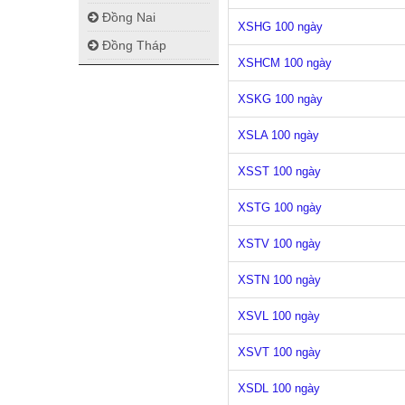
Đồng Nai
XSHG 100 ngày
Đồng Tháp
XSHCM 100 ngày
XSKG 100 ngày
XSLA 100 ngày
XSST 100 ngày
XSTG 100 ngày
XSTV 100 ngày
XSTN 100 ngày
XSVL 100 ngày
XSVT 100 ngày
XSDL 100 ngày