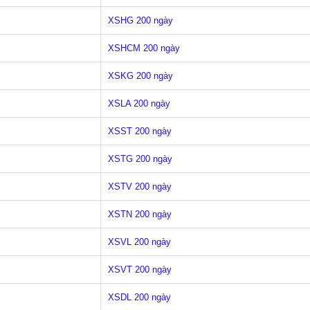
XSHG 200 ngày
XSHCM 200 ngày
XSKG 200 ngày
XSLA 200 ngày
XSST 200 ngày
XSTG 200 ngày
XSTV 200 ngày
XSTN 200 ngày
XSVL 200 ngày
XSVT 200 ngày
XSDL 200 ngày