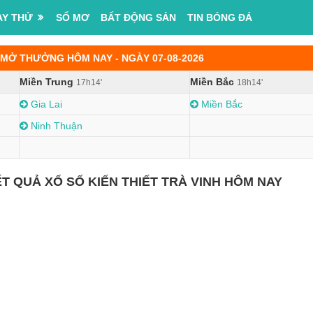
AY THỬ
SỔ MƠ
BẤT ĐỘNG SẢN
TIN BÓNG ĐÁ
MỞ THƯỞNG HÔM NAY - NGÀY 07-08-2026
Miền Trung
Miền Bắc
17h14'
18h14'
Gia Lai
Miền Bắc
Ninh Thuận
ẾT QUẢ XỔ SỐ KIẾN THIẾT TRÀ VINH HÔM NAY