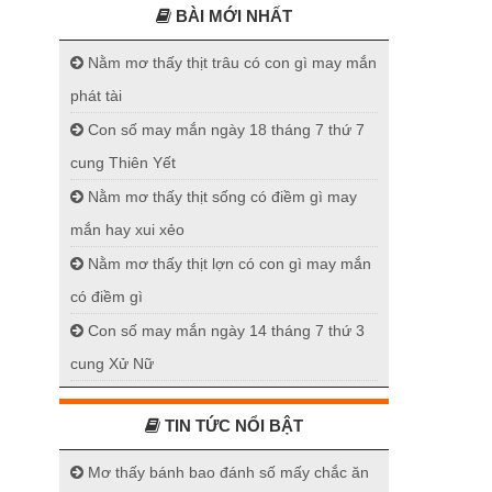
BÀI MỚI NHẤT
Nằm mơ thấy thịt trâu có con gì may mắn
phát tài
Con số may mắn ngày 18 tháng 7 thứ 7
cung Thiên Yết
Nằm mơ thấy thịt sống có điềm gì may
mắn hay xui xẻo
Nằm mơ thấy thịt lợn có con gì may mắn
có điềm gì
Con số may mắn ngày 14 tháng 7 thứ 3
cung Xử Nữ
TIN TỨC NỔI BẬT
Mơ thấy bánh bao đánh số mấy chắc ăn