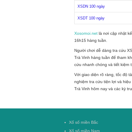
XSDN 100 ngày
XSDT 100 ngày
Xosomoi.net
là nơi cập nhật kế
16h15 hàng tuần.
Người chơi dễ dàng tra cứu XST
Trà Vinh hàng tuần để tham kh
cứu nhanh chóng và tiết kiệm t
Với giao diện rõ ràng, tốc độ 
nghiệm tra cứu tiện lợi và hiệ
Trà Vinh hôm nay và các kỳ tr
Xổ số miền Bắc
Xổ số miền Nam