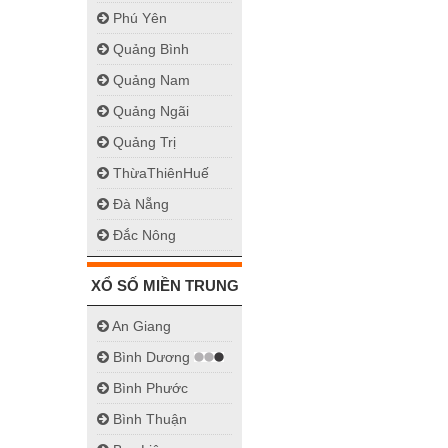
Phú Yên
Quảng Bình
Quảng Nam
Quảng Ngãi
Quảng Trị
ThừaThiênHuế
Đà Nẵng
Đắc Nông
XỔ SỐ MIỀN TRUNG
An Giang
Bình Dương
Bình Phước
Bình Thuận