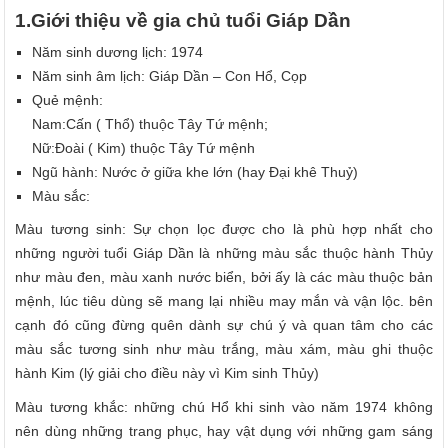
1.Giới thiệu về gia chủ tuổi Giáp Dần
Năm sinh dương lịch: 1974
Năm sinh âm lịch: Giáp Dần – Con Hổ, Cọp
Quẻ mệnh:
Nam:Cấn ( Thổ) thuộc Tây Tứ mệnh;
Nữ:Đoài ( Kim) thuộc Tây Tứ mệnh
Ngũ hành: Nước ở giữa khe lớn (hay Đại khê Thuỷ)
Màu sắc:
Màu tương sinh: Sự chọn lọc được cho là phù hợp nhất cho
những người tuổi Giáp Dần là những màu sắc thuộc hành Thủy
như màu đen, màu xanh nước biển, bởi ấy là các màu thuộc bản
mệnh, lúc tiêu dùng sẽ mang lại nhiều may mắn và vận lộc. bên
cạnh đó cũng đừng quên dành sự chú ý và quan tâm cho các
màu sắc tương sinh như màu trắng, màu xám, màu ghi thuộc
hành Kim (lý giải cho điều này vì Kim sinh Thủy)
Màu tương khắc: những chú Hổ khi sinh vào năm 1974 không
nên dùng những trang phục, hay vật dụng với những gam sáng