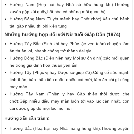
Hướng Nam (Hoạ hại hay Nhà sở hữu hung khí):Thường
xuyên gặp xúi quẩy,bất hòa có những mối quan hệ
Hướng Đông Nam (Tuyệt mệnh hay Chết chóc):Xấu chủ bệnh
tật, gặp nhiều thị phi kiện tụng
Những hướng hợp đối với Nữ tuổi Giáp Dần (1974)
Hướng Tây Bắc (Sinh khí hay Phúc lộc vẹn toàn):chuyện làm
ăn thuận lợi, nhanh chóng trở thành đại gia
Hướng Đông Bắc (Diên niên hay Mọi sự ổn định):các mối quan
hệ trong gia đình hòa thuận yên ấm
Hướng Tây (Phục vị hay Được sự giúp đỡ):Củng cố sức mạnh
tinh thần, bản thân tiếp nhận nhiều cái mới, làm ăn cái gì cũng
may mắn
Hướng Tây Nam (Thiên y hay Gặp thiên thời được che
chở):Găp nhiều điều may mắn luôn tới vào lúc cần nhất, con
cái được giúp đỡ mọi lúc mọi nơi
Hướng xấu cần tránh:
Hướng Bắc (Hoạ hại hay Nhà mang hung khí):Thường xuyên