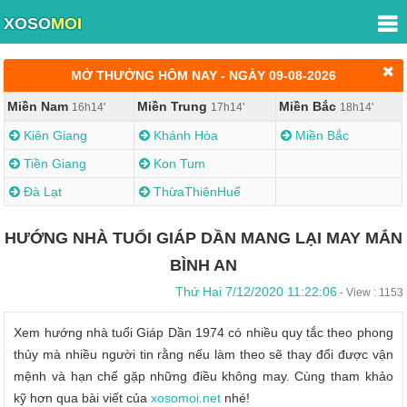
XOSO
MOI
MỞ THƯỞNG HÔM NAY - NGÀY 09-08-2026
Miền Nam
Miền Trung
Miền Bắc
16h14'
17h14'
18h14'
Kiên Giang
Khánh Hòa
Miền Bắc
Tiền Giang
Kon Tum
Đà Lạt
ThừaThiênHuế
HƯỚNG NHÀ TUỔI GIÁP DẦN MANG LẠI MAY MẮN
BÌNH AN
Thứ Hai 7/12/2020 11:22:06
- View : 1153
Xem hướng nhà tuổi Giáp Dần 1974 có nhiều quy tắc theo phong
thủy mà nhiều người tin rằng nếu làm theo sẽ thay đổi được vận
mệnh và hạn chế gặp những điều không may. Cùng tham khảo
kỹ hơn qua bài viết của
xosomoi.net
nhé!