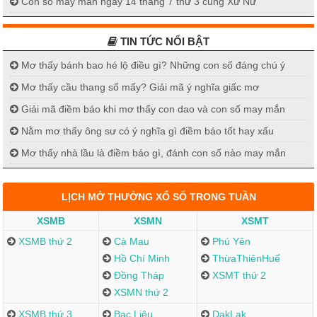
Con số may mắn ngày 14 tháng 7 thứ 3 cung Xử Nữ
TIN TỨC NỔI BẬT
Mơ thấy bánh bao hé lộ điều gì? Những con số đáng chú ý
Mơ thấy cầu thang số mấy? Giải mã ý nghĩa giấc mơ
Giải mã điềm báo khi mơ thấy con dao và con số may mắn
Nằm mơ thấy ông sư có ý nghĩa gì điềm báo tốt hay xấu
Mơ thấy nhà lầu là điềm báo gì, đánh con số nào may mắn
LỊCH MỞ THƯỞNG XỔ SỐ TRONG TUẦN
XSMB
XSMN
XSMT
XSMB thứ 2
Cà Mau
Phú Yên
Hồ Chí Minh
ThừaThiênHuế
Đồng Tháp
XSMT thứ 2
XSMN thứ 2
XSMB thứ 3
Bạc Liêu
DakLak