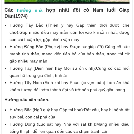
Các
hợp nhất đối có Nam tuổi Giáp
hướng nhà
Dần(1974)
Hướng Tây Bắc (Thiên y hay Gặp thiên thời được che
chở):Găp nhiều điều may mắn luôn tới vào khi cần nhất, đườg
con cái thuận lợi, gặp nhiều vận may
Hướng Đông Bắc (Phục vị hay Được sự giúp đỡ):Củng cố sức
mạnh tinh thần, mang đến tiến bộ của bản thân, trong thi cử
gặp nhiều may mắn
Hướng Tây (Diên niên hay Mọi sự ổn định):Củng cố các mối
quan hệ trong gia đình, tình ái
Hướng Tây Nam (Sinh khí hay Phúc lộc vẹn toàn):Làm ăn khá
khấm tương đối sớm thành đạt và trở nên phú quý,giàu sang
Hướng xấu cần tránh:
Hướng Bắc (Ngũ quỷ hay Gặp tai hoạ):Rất xấu, hay bị bệnh tật
suy bại, con cái phá của
Hướng Đông (Lục sát hay Nhà với sát khí):Mang nhiều điều
tiếng thị phi,dễ liên quan đến các va chạm tranh cãi