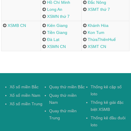
Hồ Chí Minh
Đắc Nông
Long An
XSMT thứ 7
XSMN thứ 7
XSMB CN
Kiên Giang
Khánh Hòa
Tiền Giang
Kon Tum
Đà Lạt
ThừaThiênHuế
XSMN CN
XSMT CN
Xổ số miền Bắc
Quay thử miền Bắc
Thống kê cặp số
loto
Xổ số miền Nam
Quay thử miền
Nam
Thống kê giải đặc
Xổ số miền Trung
biệt XSMB
Quay thử miền
Trung
Thống kê đầu đuôi
loto