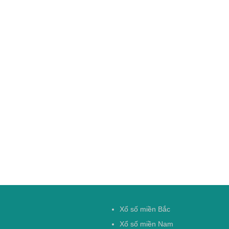
Xổ số miền Bắc
Xổ số miền Nam