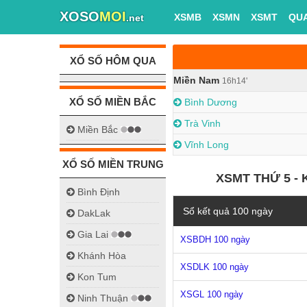
XOSO
MOI
XSMB
XSMN
XSMT
QU
.net
XỔ SỐ HÔM QUA
Miền Nam
16h14'
XỔ SỐ MIỀN BẮC
Bình Dương
Trà Vinh
Miền Bắc
Vĩnh Long
XỔ SỐ MIỀN TRUNG
XSMT THỨ 5 -
Bình Định
Sổ kết quả 100 ngày
DakLak
Gia Lai
XSBDH 100 ngày
Khánh Hòa
XSDLK 100 ngày
Kon Tum
XSGL 100 ngày
Ninh Thuận