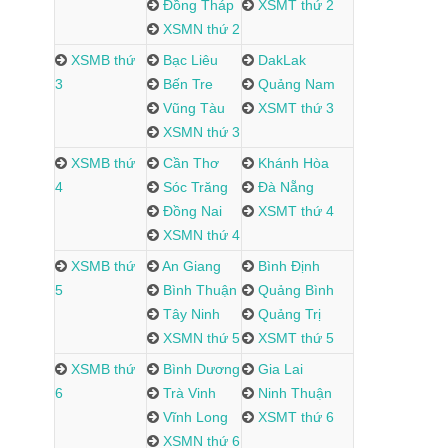
Đồng Tháp
XSMT thứ 2
XSMN thứ 2
XSMB thứ
Bạc Liêu
DakLak
3
Bến Tre
Quảng Nam
Vũng Tàu
XSMT thứ 3
XSMN thứ 3
XSMB thứ
Cần Thơ
Khánh Hòa
4
Sóc Trăng
Đà Nẵng
Đồng Nai
XSMT thứ 4
XSMN thứ 4
XSMB thứ
An Giang
Bình Định
5
Bình Thuận
Quảng Bình
Tây Ninh
Quảng Trị
XSMN thứ 5
XSMT thứ 5
XSMB thứ
Bình Dương
Gia Lai
6
Trà Vinh
Ninh Thuận
Vĩnh Long
XSMT thứ 6
XSMN thứ 6