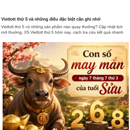
Vietlott thứ 5 và những điều đặc biệt cần ghi nhớ
Vietlott thứ 5 có những sản phẩm nào quay thưởng? Cập nhật lịch
mở thưởng, XS Vietlott thứ 5 hôm nay, cách tra cứu kết quả nhanh