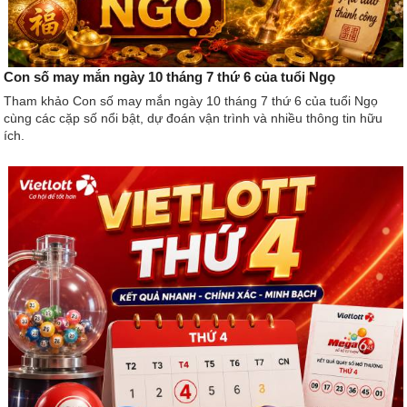
Con số may mắn ngày 10 tháng 7 thứ 6 của tuổi Ngọ
Tham khảo Con số may mắn ngày 10 tháng 7 thứ 6 của tuổi Ngọ
cùng các cặp số nổi bật, dự đoán vận trình và nhiều thông tin hữu
ích.