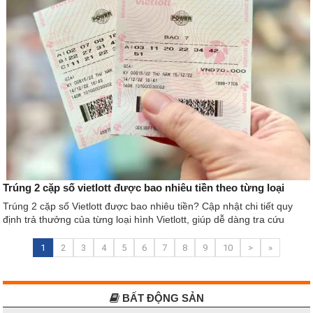
Trúng 2 cặp số vietlott được bao nhiêu tiền theo từng loại
Trúng 2 cặp số Vietlott được bao nhiêu tiền? Cập nhật chi tiết quy
định trả thưởng của từng loại hình Vietlott, giúp dễ dàng tra cứu
1
2
3
4
5
6
7
8
9
10
>
»
BẤT ĐỘNG SẢN