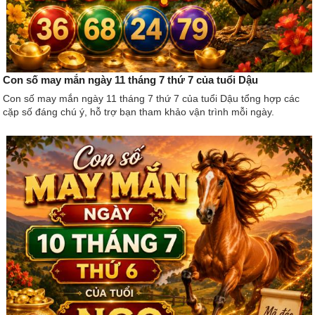
Con số may mắn ngày 11 tháng 7 thứ 7 của tuổi Dậu
Con số may mắn ngày 11 tháng 7 thứ 7 của tuổi Dậu tổng hợp các
cặp số đáng chú ý, hỗ trợ bạn tham khảo vận trình mỗi ngày.