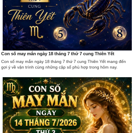
Con số may mắn ngày 18 tháng 7 thứ 7 cung Thiên Yết
Con số may mắn ngày 18 tháng 7 thứ 7 cung Thiên Yết mang đến
gợi ý về vận trình cùng những cặp số phù hợp trong hôm nay.