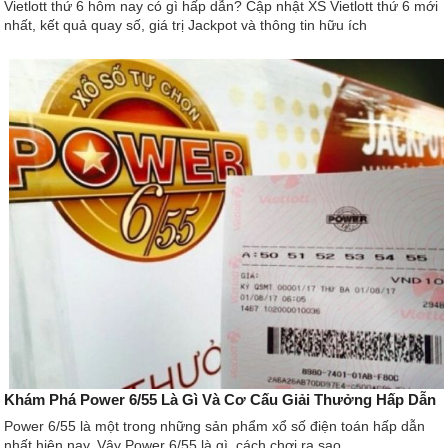
Vietlott thứ 6 hôm nay có gì hấp dẫn? Cập nhật XS Vietlott thứ 6 mới
nhất, kết quả quay số, giá trị Jackpot và thông tin hữu ích
Khám Phá Power 6/55 Là Gì Và Cơ Cấu Giải Thưởng Hấp Dẫn
Power 6/55 là một trong những sản phẩm xổ số điện toán hấp dẫn
nhất hiện nay. Vậy Power 6/55 là gì, cách chơi ra sao