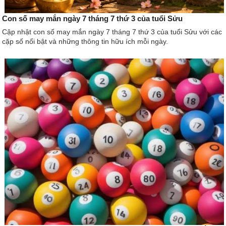
Con số may mắn ngày 7 tháng 7 thứ 3 của tuổi Sửu
Cập nhật con số may mắn ngày 7 tháng 7 thứ 3 của tuổi Sửu với các
cặp số nổi bật và những thông tin hữu ích mỗi ngày.