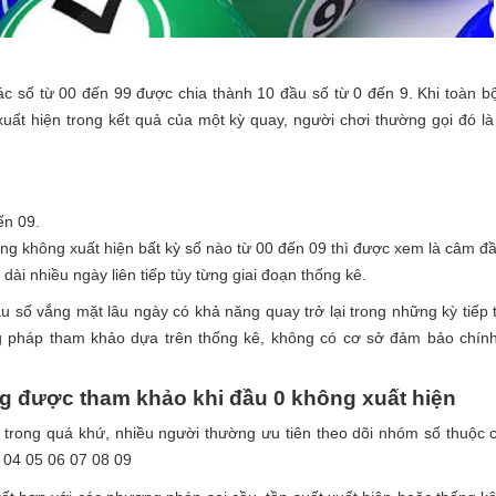
ác số từ 00 đến 99 được chia thành 10 đầu số từ 0 đến 9. Khi toàn b
uất hiện trong kết quả của một kỳ quay, người chơi thường gọi đó là
ến 09.
g không xuất hiện bất kỳ số nào từ 00 đến 09 thì được xem là câm đầ
dài nhiều ngày liên tiếp tùy từng giai đoạn thống kê.
u số vắng mặt lâu ngày có khả năng quay trở lại trong những kỳ tiếp 
g pháp tham khảo dựa trên thống kê, không có cơ sở đảm bảo chín
 được tham khảo khi đầu 0 không xuất hiện
ố trong quá khứ, nhiều người thường ưu tiên theo dõi nhóm số thuộc 
 04 05 06 07 08 09