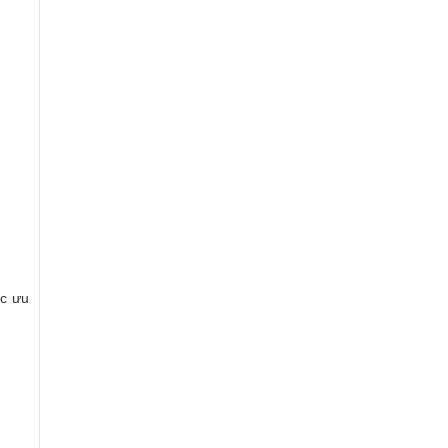
ợc ưu