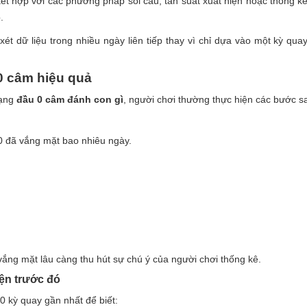
kết hợp với các phương pháp soi cầu, tần suất xuất hiện hoặc thống k
.
ét dữ liệu trong nhiều ngày liên tiếp thay vì chỉ dựa vào một kỳ qua
0 câm hiệu quả
rạng
đầu 0 câm đánh con gì
, người chơi thường thực hiện các bước s
 0 đã vắng mặt bao nhiêu ngày.
ắng mặt lâu càng thu hút sự chú ý của người chơi thống kê.
iện trước đó
0 kỳ quay gần nhất để biết: