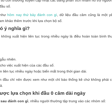
ổ số còn thường xuyên cập nhật các bảng phân tích nhằm hỗ trợ người
đầu số.
 như
hôm nay thứ bảy đánh con gì
, dữ liệu đầu câm cũng là một y
m khảo thêm trước khi lựa chọn bộ số.
ó ý nghĩa gì?
 không xuất hiện liên tục trong nhiều ngày là điều hoàn toàn bình t
gẫu nhiên.
cho việc xuất hiện của các đầu số.
n liên tục nhiều ngày hoặc biến mất trong thời gian dài.
âm đầu chỉ nên được xem như một chỉ báo thống kê chứ không phải 
ả.
ợc lựa chọn khi đầu 0 câm dài ngày
sau đánh con gì
, nhiều người thường tập trung vào các nhóm số: