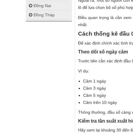
Ngoài ra, một số người còn 
Đồng Nai
lô để lựa chọn bộ số phù hợp
Đồng Tháp
Điều quan trọng là cần xem x
nhất.
Cách thống kê đầu 
Để xác định chính xác tình t
Theo dõi số ngày câm
Trước tiên cần xác định đầu
Ví dụ:
Câm 1 ngày
Câm 3 ngày
Câm 5 ngày
Câm trên 10 ngày
Thông thường, đầu số càng v
Kiểm tra tần suất xuất h
Hãy xem lại khoảng 30 đến 6