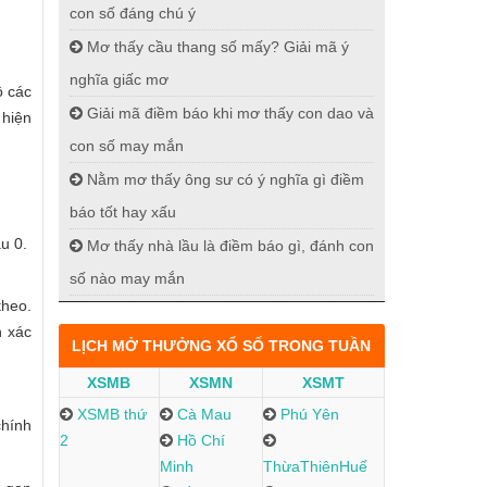
con số đáng chú ý
Mơ thấy cầu thang số mấy? Giải mã ý
nghĩa giấc mơ
ộ các
Giải mã điềm báo khi mơ thấy con dao và
 hiện
con số may mắn
Nằm mơ thấy ông sư có ý nghĩa gì điềm
báo tốt hay xấu
u 0.
Mơ thấy nhà lầu là điềm báo gì, đánh con
số nào may mắn
theo.
h xác
LỊCH MỞ THƯỞNG XỔ SỐ TRONG TUẦN
XSMB
XSMN
XSMT
XSMB thứ
Cà Mau
Phú Yên
chính
2
Hồ Chí
Minh
ThừaThiênHuế