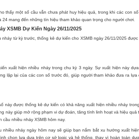
ho thấy một số cầu vẫn chưa phát huy hiệu quả, trong khi các con số
à 24 mang đến những tín hiệu tham khảo quan trọng cho người chơi.
áy XSMB Dự Kiến Ngày 26/11/2025
 nháy từ kỳ trước, thống kê dự kiến cho XSMB ngày 26/11/2025 được
iến xuất hiện nhiều nháy trong chu kỳ 3 ngày. Sự xuất hiện này dựa
ớng lặp lại của các con số trước đó, giúp người tham khảo đưa ra lựa
 số này được thống kê dự kiến có khả năng xuất hiện nhiều nháy tron
ng này giúp mở rộng phạm vi dự đoán, tăng tính linh hoạt và hiệu quả
n cầu nhiều nháy XSMB hôm nay.
u nhiều nháy ngày hôm nay sẽ giúp bạn nắm bắt xu hướng xuất hiệ
định chọn lựa dựa trên cơ sở logic và hệ thống, thay vì hoàn toàn dự