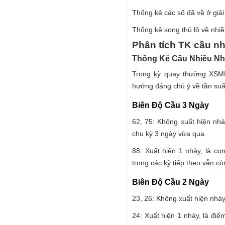
Thống kê các số đã về ở giả
Thống kê song thủ lô về nhi
Phân tích TK cầu n
Thống Kê Cầu Nhiều Nh
Trong kỳ quay thưởng XSMB
hướng đáng chú ý về tần suất 
Biên Độ Cầu 3 Ngày
62, 75: Không xuất hiện nhá
chu kỳ 3 ngày vừa qua.
88: Xuất hiện 1 nháy, là co
trong các kỳ tiếp theo vẫn cò
Biên Độ Cầu 2 Ngày
23, 26: Không xuất hiện nháy
24: Xuất hiện 1 nháy, là đi