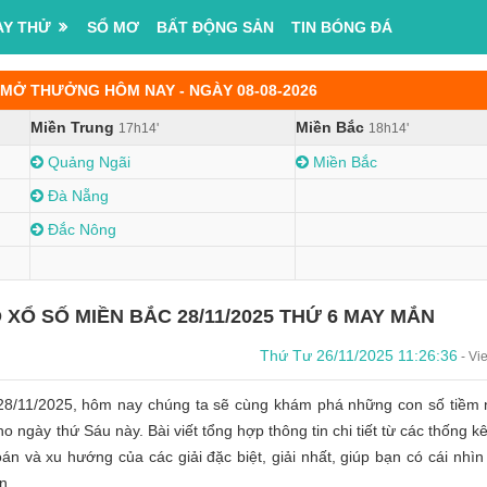
AY THỬ
SỔ MƠ
BẤT ĐỘNG SẢN
TIN BÓNG ĐÁ
MỞ THƯỞNG HÔM NAY - NGÀY 08-08-2026
Miền Trung
Miền Bắc
17h14'
18h14'
Quảng Ngãi
Miền Bắc
Đà Nẵng
Đắc Nông
XỔ SỐ MIỀN BẮC 28/11/2025 THỨ 6 MAY MẮN
Thứ Tư 26/11/2025 11:26:36
- Vi
8/11/2025, hôm nay chúng ta sẽ cùng khám phá những con số tiềm
ngày thứ Sáu này. Bài viết tổng hợp thông tin chi tiết từ các thống k
án và xu hướng của các giải đặc biệt, giải nhất, giúp bạn có cái nhìn
n.