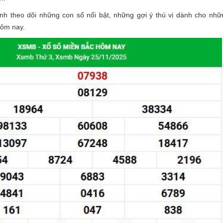
nh theo dõi những con số nổi bật, những gợi ý thú vị dành cho nhữ
hôm nay.