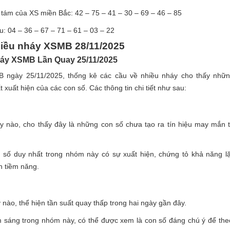
i tám của XS miền Bắc:
42
–
75
–
41
–
30
–
69
–
46
–
85
ều:
04
–
36
–
67
–
71
–
61
–
03
–
22
hiều nháy XSMB 28/11/2025
áy XSMB Lần Quay 25/11/2025
 ngày 25/11/2025, thống kê các cầu về nhiều nháy cho thấy nhữ
xuất hiện của các con số. Các thông tin chi tiết như sau:
y nào, cho thấy đây là những con số chưa tạo ra tín hiệu may mắn 
n số duy nhất trong nhóm này có sự xuất hiện, chứng tỏ khả năng lặ
n tiềm năng.
 nào, thể hiện tần suất quay thấp trong hai ngày gần đây.
ểm sáng trong nhóm này, có thể được xem là con số đáng chú ý để the