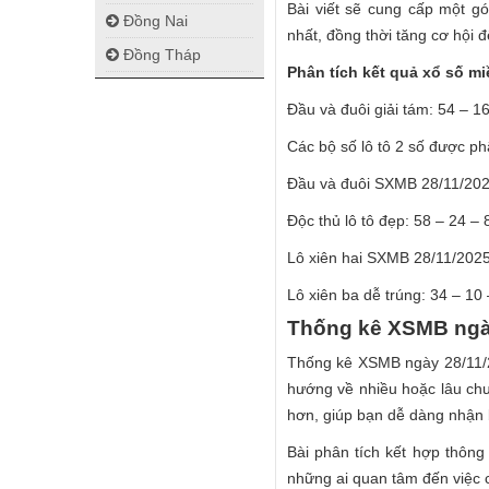
Bài viết sẽ cung cấp một gó
Đồng Nai
nhất, đồng thời tăng cơ hội đ
Đồng Tháp
Phân tích kết quả xổ số mi
Đầu và đuôi giải tám: 54 – 1
Các bộ số lô tô 2 số được ph
Đầu và đuôi SXMB 28/11/2025 
Độc thủ lô tô đẹp: 58 – 24 – 
Lô xiên hai SXMB 28/11/2025
Lô xiên ba dễ trúng: 34 – 10 
Thống kê XSMB ngày
Thống kê XSMB ngày 28/11/2
hướng về nhiều hoặc lâu chư
hơn, giúp bạn dễ dàng nhận b
Bài phân tích kết hợp thông
những ai quan tâm đến việc 