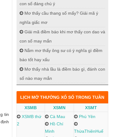
con số đáng chú ý
Mơ thấy cầu thang số mấy? Giải mã ý
nghĩa giấc mơ
Giải mã điềm báo khi mơ thấy con dao và
con số may mắn
Nằm mơ thấy ông sư có ý nghĩa gì điềm
báo tốt hay xấu
Mơ thấy nhà lầu là điềm báo gì, đánh con
số nào may mắn
LỊCH MỞ THƯỞNG XỔ SỐ TRONG TUẦN
XSMB
XSMN
XSMT
g tin
XSMB thứ
Cà Mau
Phú Yên
 định
2
Hồ Chí
Minh
ThừaThiênHuế