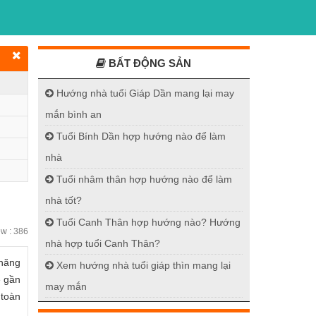
BẤT ĐỘNG SẢN
Hướng nhà tuổi Giáp Dần mang lại may
mắn bình an
Tuổi Bính Dần hợp hướng nào để làm
nhà
Tuổi nhâm thân hợp hướng nào để làm
nhà tốt?
Tuổi Canh Thân hợp hướng nào? Hướng
ew : 386
nhà hợp tuổi Canh Thân?
 năng
Xem hướng nhà tuổi giáp thìn mang lại
ê gần
may mắn
 toàn