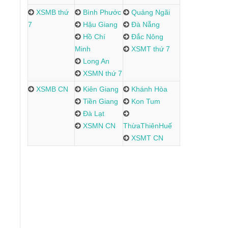
XSMB thứ
Bình Phước
Quảng Ngãi
7
Hậu Giang
Đà Nẵng
Hồ Chí
Đắc Nông
Minh
XSMT thứ 7
Long An
XSMN thứ 7
XSMB CN
Kiên Giang
Khánh Hòa
Tiền Giang
Kon Tum
Đà Lạt
XSMN CN
ThừaThiênHuế
XSMT CN