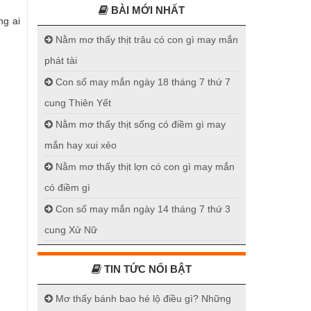
BÀI MỚI NHẤT
ng ai
Nằm mơ thấy thịt trâu có con gì may mắn
phát tài
Con số may mắn ngày 18 tháng 7 thứ 7
cung Thiên Yết
Nằm mơ thấy thịt sống có điềm gì may
mắn hay xui xẻo
Nằm mơ thấy thịt lợn có con gì may mắn
có điềm gì
Con số may mắn ngày 14 tháng 7 thứ 3
cung Xử Nữ
TIN TỨC NỔI BẬT
Mơ thấy bánh bao hé lộ điều gì? Những