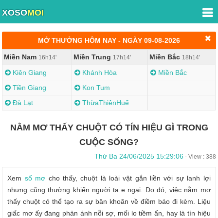
XOSO
MOI
MỞ THƯỞNG HÔM NAY - NGÀY 09-08-2026
Miền Nam
Miền Trung
Miền Bắc
16h14'
17h14'
18h14'
Kiên Giang
Khánh Hòa
Miền Bắc
Tiền Giang
Kon Tum
Đà Lạt
ThừaThiênHuế
NẰM MƠ THẤY CHUỘT CÓ TÍN HIỆU GÌ TRONG
CUỘC SỐNG?
Thứ Ba 24/06/2025 15:29:06
- View : 388
Xem
sổ mơ
cho thấy, chuột là loài vật gắn liền với sự lanh lợi
nhưng cũng thường khiến người ta e ngại. Do đó, việc nằm mơ
thấy chuột có thể tạo ra sự băn khoăn về điềm báo đi kèm. Liệu
giấc mơ ấy đang phản ánh nỗi sợ, mối lo tiềm ẩn, hay là tín hiệu