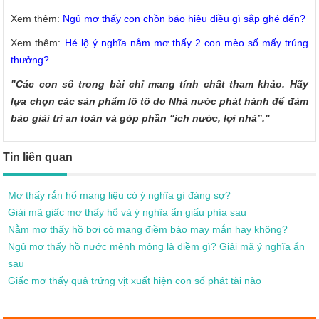
Xem thêm:
Ngủ mơ thấy con chồn báo hiệu điều gì sắp ghé đến?
Xem thêm:
Hé lộ ý nghĩa nằm mơ thấy 2 con mèo số mấy trúng
thưởng?
"Các con số trong bài chỉ mang tính chất tham khảo. Hãy
lựa chọn các sản phẩm lô tô do Nhà nước phát hành để đảm
bảo giải trí an toàn và góp phần “ích nước, lợi nhà”."
Tin liên quan
Mơ thấy rắn hổ mang liệu có ý nghĩa gì đáng sợ?
Giải mã giấc mơ thấy hổ và ý nghĩa ẩn giấu phía sau
Nằm mơ thấy hồ bơi có mang điềm báo may mắn hay không?
Ngủ mơ thấy hồ nước mênh mông là điềm gì? Giải mã ý nghĩa ẩn
sau
Giấc mơ thấy quả trứng vịt xuất hiện con số phát tài nào