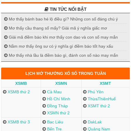
TIN TỨC NỔI BẬT
Mơ thấy bánh bao hé lộ điều gì? Những con số đáng chú ý
Mơ thấy cầu thang số mấy? Giải mã ý nghĩa giấc mơ
Giải mã điềm báo khi mơ thấy con dao và con số may mắn
Nằm mơ thấy ông sư có ý nghĩa gì điềm báo tốt hay xấu
Mơ thấy nhà lầu là điềm báo gì, đánh con số nào may mắn
LỊCH MỞ THƯỞNG XỔ SỐ TRONG TUẦN
XSMB
XSMN
XSMT
XSMB thứ 2
Cà Mau
Phú Yên
Hồ Chí Minh
ThừaThiênHuế
Đồng Tháp
XSMT thứ 2
XSMN thứ 2
XSMB thứ 3
Bạc Liêu
DakLak
Bến Tre
Quảng Nam