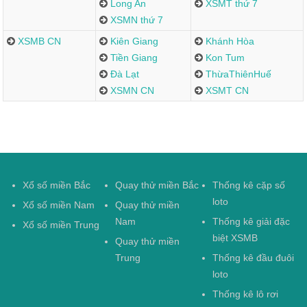
Long An
XSMT thứ 7
XSMN thứ 7
XSMB CN
Kiên Giang
Khánh Hòa
Tiền Giang
Kon Tum
Đà Lạt
ThừaThiênHuế
XSMN CN
XSMT CN
Xổ số miền Bắc
Quay thử miền Bắc
Thống kê cặp số
loto
Xổ số miền Nam
Quay thử miền
Nam
Thống kê giải đặc
Xổ số miền Trung
biệt XSMB
Quay thử miền
Trung
Thống kê đầu đuôi
loto
Thống kê lô rơi