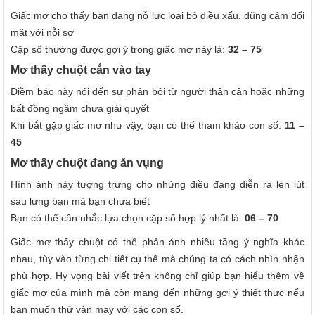
Giấc mơ cho thấy bạn đang nỗ lực loại bỏ điều xấu, dũng cảm đối
mặt với nỗi sợ
Cặp số thường được gợi ý trong giấc mơ này là:
32 – 75
Mơ thấy chuột cắn vào tay
Điềm báo này nói đến sự phản bội từ người thân cận hoặc những
bất đồng ngầm chưa giải quyết
Khi bắt gặp giấc mơ như vậy, bạn có thể tham khảo con số:
11 –
45
Mơ thấy chuột đang ăn vụng
Hình ảnh này tượng trưng cho những điều đang diễn ra lén lút
sau lưng bạn mà bạn chưa biết
Bạn có thể cân nhắc lựa chọn cặp số hợp lý nhất là:
06 – 70
Giấc mơ thấy chuột có thể phản ánh nhiều tầng ý nghĩa khác
nhau, tùy vào từng chi tiết cụ thể mà chúng ta có cách nhìn nhận
phù hợp. Hy vọng bài viết trên không chỉ giúp bạn hiểu thêm về
giấc mơ của mình mà còn mang đến những gợi ý thiết thực nếu
bạn muốn thử vận may với các con số.