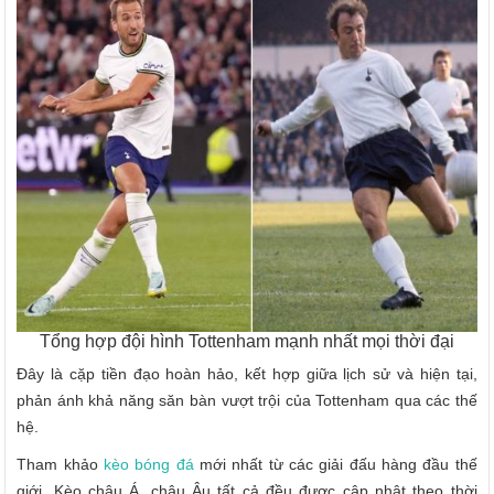
Tổng hợp đội hình Tottenham mạnh nhất mọi thời đại
Đây là cặp tiền đạo hoàn hảo, kết hợp giữa lịch sử và hiện tại,
phản ánh khả năng săn bàn vượt trội của Tottenham qua các thế
hệ.
Tham khảo
kèo bóng đá
mới nhất từ các giải đấu hàng đầu thế
giới. Kèo châu Á, châu Âu tất cả đều được cập nhật theo thời