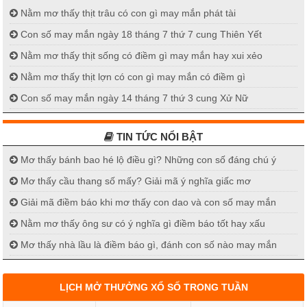
Nằm mơ thấy thịt trâu có con gì may mắn phát tài
Con số may mắn ngày 18 tháng 7 thứ 7 cung Thiên Yết
Nằm mơ thấy thịt sống có điềm gì may mắn hay xui xẻo
Nằm mơ thấy thịt lợn có con gì may mắn có điềm gì
Con số may mắn ngày 14 tháng 7 thứ 3 cung Xử Nữ
TIN TỨC NỔI BẬT
Mơ thấy bánh bao hé lộ điều gì? Những con số đáng chú ý
Mơ thấy cầu thang số mấy? Giải mã ý nghĩa giấc mơ
Giải mã điềm báo khi mơ thấy con dao và con số may mắn
Nằm mơ thấy ông sư có ý nghĩa gì điềm báo tốt hay xấu
Mơ thấy nhà lầu là điềm báo gì, đánh con số nào may mắn
LỊCH MỞ THƯỞNG XỔ SỐ TRONG TUẦN