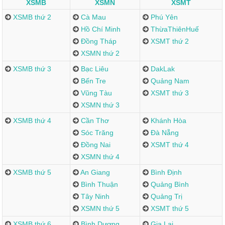
XSMB
XSMN
XSMT
XSMB thứ 2
Cà Mau
Phú Yên
Hồ Chí Minh
ThừaThiênHuế
Đồng Tháp
XSMT thứ 2
XSMN thứ 2
XSMB thứ 3
Bạc Liêu
DakLak
Bến Tre
Quảng Nam
Vũng Tàu
XSMT thứ 3
XSMN thứ 3
XSMB thứ 4
Cần Thơ
Khánh Hòa
Sóc Trăng
Đà Nẵng
Đồng Nai
XSMT thứ 4
XSMN thứ 4
XSMB thứ 5
An Giang
Bình Định
Bình Thuận
Quảng Bình
Tây Ninh
Quảng Trị
XSMN thứ 5
XSMT thứ 5
XSMB thứ 6
Bình Dương
Gia Lai