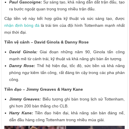
Paul Gascoigne:
Sự sáng tạo, khả năng dẫn dắt trận đấu, tạo
ra bước ngoặt quan trọng trong nhiều trận đấu.
Cặp tiền vệ này kết hợp giữa kỹ thuật và sức sáng tạo, được
nhận định bóng đá
là trái tim của đội hình Tottenham mạnh nhất
mọi thời đại.
Tiền vệ cánh – David Ginola & Danny Rose
David Ginola:
Giai đoạn những năm 90, Ginola tấn công
mạnh mẽ từ cánh trái, kỹ thuật và khả năng ghi bàn ấn tượng.
Danny Rose:
Thế hệ hiện đại, tốc độ, sức bền và khả năng
phòng ngự kiêm tấn công, rất đáng tin cậy trong các pha phản
công.
Tiền đạo – Jimmy Greaves & Harry Kane
Jimmy Greaves:
Biểu tượng ghi bàn trong lịch sử Tottenham,
ghi hơn 200 bàn thắng cho CLB.
Harry Kane:
Tiền đạo hiện đại, khả năng săn bàn đáng nể,
dẫn đầu hàng công Tottenham trong nhiều mùa giải.