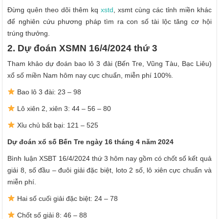
Đừng quên theo dõi thêm kq
xstd
, xsmt cùng các tỉnh miền khác
để nghiên cứu phương pháp tìm ra con số tài lộc tăng cơ hội
trúng thưởng.
2. Dự đoán XSMN 16/4/2024 thứ 3
Tham khảo dự đoán bao lô 3 đài (Bến Tre, Vũng Tàu, Bạc Liêu)
xổ số miền Nam hôm nay cực chuẩn, miễn phí 100%.
Bao lô 3 đài: 23 – 98
Lô xiên 2, xiên 3: 44 – 56 – 80
Xỉu chủ bất bại: 121 – 525
Dự đoán xổ số Bến Tre ngày 16 tháng 4 năm 2024
Bình luận XSBT 16/4/2024 thứ 3 hôm nay gồm có chốt số kết quả
giải 8, số đầu – đuôi giải đặc biệt, loto 2 số, lô xiên cực chuẩn và
miễn phí.
Hai số cuối giải đặc biệt: 24 – 78
Chốt số giải 8: 46 – 88