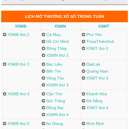
LỊCH MỞ THƯỞNG XỔ SỐ TRONG TUẦN
XSMB
XSMN
XSMT
XSMB thứ 2
Cà Mau
Phú Yên
Hồ Chí Minh
ThừaThiênHuế
Đồng Tháp
XSMT thứ 2
XSMN thứ 2
XSMB thứ 3
Bạc Liêu
DakLak
Bến Tre
Quảng Nam
Vũng Tàu
XSMT thứ 3
XSMN thứ 3
XSMB thứ 4
Cần Thơ
Khánh Hòa
Sóc Trăng
Đà Nẵng
Đồng Nai
XSMT thứ 4
XSMN thứ 4
XSMB thứ 5
An Giang
Bình Định