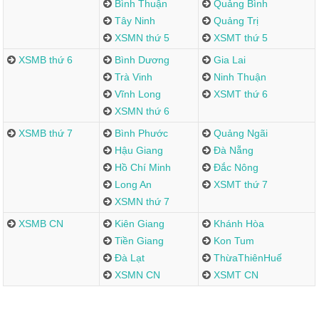
Bình Thuận
Quảng Bình
Tây Ninh
Quảng Trị
XSMN thứ 5
XSMT thứ 5
XSMB thứ 6
Bình Dương
Gia Lai
Trà Vinh
Ninh Thuận
Vĩnh Long
XSMT thứ 6
XSMN thứ 6
XSMB thứ 7
Bình Phước
Quảng Ngãi
Hậu Giang
Đà Nẵng
Hồ Chí Minh
Đắc Nông
Long An
XSMT thứ 7
XSMN thứ 7
XSMB CN
Kiên Giang
Khánh Hòa
Tiền Giang
Kon Tum
Đà Lạt
ThừaThiênHuế
XSMN CN
XSMT CN