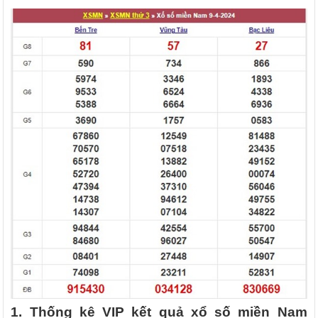
1. Thống kê VIP kết quả xổ số miền Nam